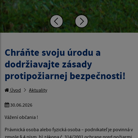
Chráňte svoju úrodu a
dodržiavajte zásady
protipožiarnej bezpečnosti!
Úvod
Aktuality
30.06.2026
Vážení občania !
Právnická osoba alebo fyzická osoba – podnikateľ je povinná v
zmysle § 4 písm. b) zákona č. 314/2001 ochrane pred požiarmi