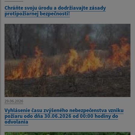
Chráňte svoju úrodu a dodržiavajte zásady
protipožiarnej bezpečnosti!
29.06.2026
Vyhlásenie času zvýšeného nebezpečenstva vzniku
požiaru odo dňa 30.06.2026 od 00:00 hodiny do
odvolania