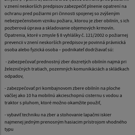
v znení neskorších predpisov zabezpečiť plnenie opatrení na
ochranu pred požiarmi pri činnosti spojenej so zvýšeným
nebezpečenstvom vzniku požiaru, ktorou je zber obilnín, s ich
pozberová úprava a skladovanie objemových krmovín.
Opatrenia, ktoré v zmysle § 8 vyhlášky č. 121/2002 o požiarnej
prevencii v znení neskorších predpisov je povinná právnická
osoba alebo fyzická osoba – podnikateľ dodržiavať sú:
- zabezpečovať prednostný zber dozretých obilnín najmä pri
železničných tratiach, pozemných komunikáciách a skládkach
odpadov,
- zabezpečovať pri kombajnovom zbere obilnín na ploche
väčšej ako 10 ha mobilnú akcieschopnú cisternu s vodou a
traktor s pluhom, ktoré možno okamžite použiť,
- vybaviť techniku na zber a stohovanie lapačmi iskier
najmenej jedným prenosným hasiacim prístrojom vhodného
typu