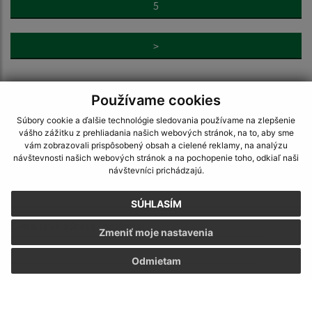
5
>
Používame cookies
Súbory cookie a ďalšie technológie sledovania používame na zlepšenie
vášho zážitku z prehliadania našich webových stránok, na to, aby sme
Napíšte nám:
vám zobrazovali prispôsobený obsah a cielené reklamy, na analýzu
návštevnosti našich webových stránok a na pochopenie toho, odkiaľ naši
Meno (povinné)
návštevníci prichádzajú.
SÚHLASÍM
E-mailová adresa (povinné)
Zmeniť moje nastavenia
Odmietam
Text vašej správy (povinné)