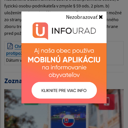
fyzickú osobu-podnikateľa v zmysle § 59 ods. 2 písm. b)
uložením pokuty do výšky 16 596 eur. Fyzickú osobu je možné
Nezobrazovať
zo strany Okresného riaditeľstva Hasičského a záchranného
zboru trestať v zmysle § 61 ods. 4 písm. e) zákona o ochrane
pred požiarmi uložením pokuty do výšky 331 eur.
Chráňte svoju úrodu a dodržiavajte zásady
protipožiarnej bezpečnosti!
| PDF | 0.93 Mb
Dátum vyvesenia:
30.06.2026
Zoznam aktualít: