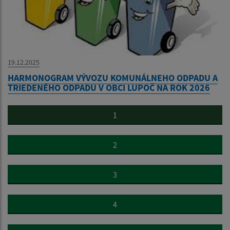
19.12.2025
HARMONOGRAM VÝVOZU KOMUNÁLNEHO ODPADU A
TRIEDENÉHO ODPADU V OBCI LUPOČ NA ROK 2026
1
2
3
4