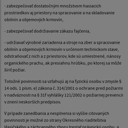
- zabezpečovať dostatočným množstvom hasiacich
prostriedkov aj priestory na spracovanie a na skladovanie
obilnín a objemových krmovín,
- zabezpečovať dodržiavanie zákazu fajčenia,
- udržiavať výrobné zariadenia a stroje na zber a spracovanie
obilnín a objemových krmovín v určenom technickom stave,
odstraňovať z nich a z priestorov, kde sú umiestnené, nánosy
organického prachu, ak presiahnu hrúbku, po ktorej sa môže
šíriť požiar.
Totožné povinnosti sa vzťahujú aj na fyzickú osobu v zmysle §
14 ods. 1 písm. e) zákona č. 314/2001 o ochrane pred požiarmi
v nadväznosti na § 31f vyhlášky 121/2002 o požiarnej prevencii
v znení neskorších predpisov.
V prípade zanedbania a nesplnenia si vyššie citovaných
povinnosti je možné zo strany Okresného riaditeľstva
Hasičského a záchranného zboru trestať právnickú osobu, a