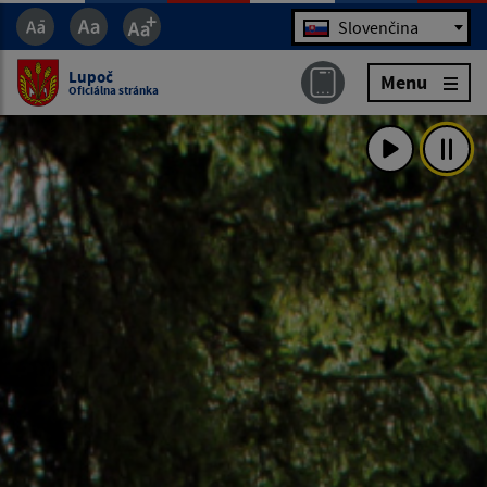
Jazyk
Slovenčina
Lupoč
Menu
Oficiálna stránka