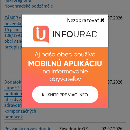
Novohradské podzámčie
ZÁMER odpredať časť
Pozemok C-KN č.
21.07.2026
Nezobrazovať
pozemku podľa § 9a ods.
1181/6 o výmere
15 písm. f) zákona SNR č.
97 m2, druh
138/1991 Zb. o majetku
pozemku
obcí v znení neskorších
zastavaná plocha v
predpisov
k.ú. Lupoč,
Záujemcovia: Ing.
Martin
Malachovský, Ing.
Zuzana Jakubová
Dodatok č. 1 ku VZN obce
Mení sa Článok 4
09.07.2026
Lupoč č. 7/2024 o
bod 2. VZN č.
podmienkach a výške
7/2024 -Úhrada za
úhrady za požičiavanie
požičiavanie
zdravotných a
pomôcky
kompenzačných
pomôcok
Pozvánka na zasadnutie
Zasadnutie OZ
02.07.2026