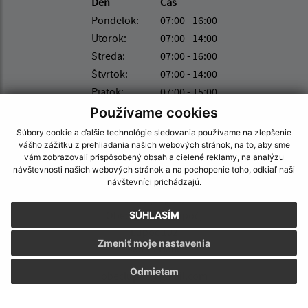
Deň
Čas
Pondelok:
07:00 - 16:00
Utorok:
07:00 - 14:00
Streda:
07:00 - 16:00
Štvrtok:
07:00 - 14:00
Piatok:
07:00 - 15:00
ZMLUVY SÚ ZVEREJNENÉ NA:
Používame cookies
Súbory cookie a ďalšie technológie sledovania používame na zlepšenie
https://www.crz.gov.sk/
vášho zážitku z prehliadania našich webových stránok, na to, aby sme
vám zobrazovali prispôsobený obsah a cielené reklamy, na analýzu
návštevnosti našich webových stránok a na pochopenie toho, odkiaľ naši
Kontakt:
návštevníci prichádzajú.
Obec (Lupoč)
Obecný úrad (Lupoč)
SÚHLASÍM
Lupoč 102
Zmeniť moje nastavenia
985 11 Halič
Odmietam
obeclupoc@gmail.com
+421 47 439 23 45