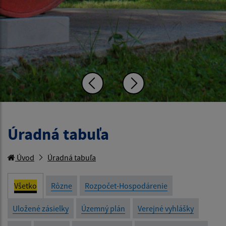
Úradná tabuľa
Úvod
Úradná tabuľa
Všetko
Rôzne
Rozpočet-Hospodárenie
Uložené zásielky
Územný plán
Verejné vyhlášky