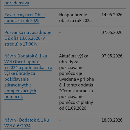
poradenstva
Záverečný účet Obce
Hospodárenie
14.05.2026
Lupoč za rok 2025
obce za rok 2025
Pozvánka na zasadnutie
-
07.05.2026
OZ dňa 13.05.2026 (v
stredu) o 17:00 h
Návrh-Dodatok č. 1 ku
Aktuálna výška
07.05.2026
VZN Obce Lupoč č.
úhrady za
7/2024 o podmienkach a
požičiavanie
výške úhrady za
pomôcok je
požičiavanie
uvedená v prílohe
zdravotných a
č. 1 tohto dodatku
kompenzačných
"Cenník úhrad za
pomôcok
požičiavanie
pomôcok" platný
od 01.09.2026
Návrh - Dodatok č. 1 ku
-
18.03.2026
VZN č. 6/2024