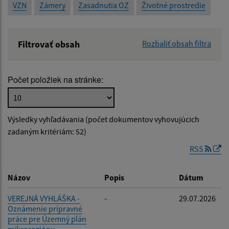
VZN
Zámery
Zasadnutia OZ
Životné prostredie
Filtrovať obsah
Rozbaliť obsah filtra
Názov:
Počet položiek na stránke:
Popis:
Výsledky vyhľadávania (počet dokumentov vyhovujúcich
Dátum zverejnenia od:
zadaným kritériám: 52)
RSS
Dátum zverejnenia do:
Názov
Popis
Dátum
VEREJNÁ VYHLÁŠKA -
-
29.07.2026
Oznámenie prípravné
Filtrovať
Reset
práce pre Územný plán
mikroregiónu