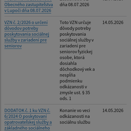
Obecného zastupiteľstva
dňa 08.07.2026
v Lupoči dňa 08.07.2026
VZN č. 2/2026 o určení
Toto VZN určuje
14.05.2026
dôvodov potreby
dôvody potreby
poskytovania sociálnej
poskytovania
služby v zariadení pre
sociálnej služby v
seniorov
zariadení pre
seniorov fyzickej
osobe, ktorá
dosiahla
dôchodkový vek a
nespĺňa
podmienku
odkázanosti v
zmysle ust. § 35
ods. 1
DODATOK č. 1 ku VZN č.
Konanie vo veci
14.05.2026
6/2024 O poskytovaní
odkázanosti na
opatrovateľskej služby a
sociálnu službu
základného sociálneho