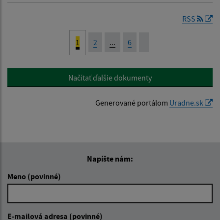
RSS
1
2
...
6
Načítať ďalšie dokumenty
Generované portálom
Uradne.sk
Napíšte nám:
Meno (povinné)
E-mailová adresa (povinné)