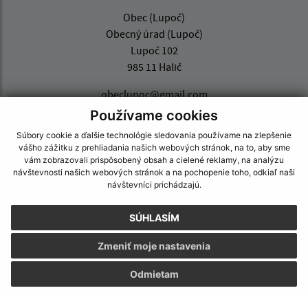
Obec (Lupoč)
Obecný úrad (Lupoč)
Lupoč 102
985 11 Halič
obeclupoc@gmail.com
+421 47 439 23 45
Používame cookies
Súbory cookie a ďalšie technológie sledovania používame na zlepšenie
IČO: 00316199
vášho zážitku z prehliadania našich webových stránok, na to, aby sme
vám zobrazovali prispôsobený obsah a cielené reklamy, na analýzu
návštevnosti našich webových stránok a na pochopenie toho, odkiaľ naši
návštevníci prichádzajú.
SÚHLASÍM
Zmeniť moje nastavenia
Odmietam