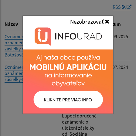
RSS
Dátum zverejnenia do:
Nezobrazovať
Názov
Popis
Dátum
Oznámenie o doručení
-
29.09.2025
oznámenia o uložení
Filtrovať
Reset
zásielky-Gabriela
Botošová
Oznámenie o doručení
Oznámenie
30.07.2024
oznámenia o uložení
občanovi: Berky
zásielky-Berky Dávid
Dávid, že mu bolo
doručovateľkou
Slovenskej pošty
prevádzka Halič
dňa 30.07.2024 na
Obecný úrad v
Lupoči doručené
oznámenie o
uložení zásielky
od: Sociálna