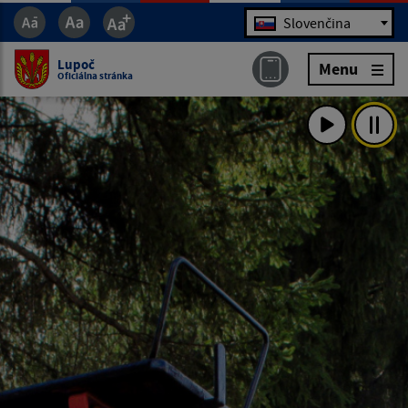
Jazyk
Slovenčina
Lupoč
Menu
Oficiálna stránka