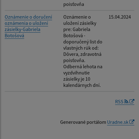
poisťovňa
Oznámenie o doručení
Oznámenie o
15.04.2024
oznámenia o uložení
uložení zásielky
zásielky-Gabriela
pre: Gabriela
Botošová
Botošová -
doporučený list do
vlastných rúk od:
Dôvera, zdravotná
poisťovňa.
Odberná lehota na
vyzdvihnutie
zásielky je 10
kalendárnych dní.
RSS
Generované portálom
Uradne.sk