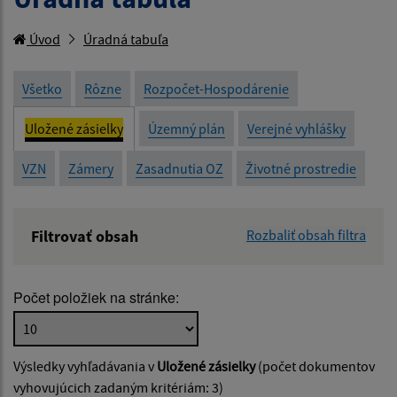
Úvod
Úradná tabuľa
Všetko
Rôzne
Rozpočet-Hospodárenie
Uložené zásielky
Územný plán
Verejné vyhlášky
VZN
Zámery
Zasadnutia OZ
Životné prostredie
Filtrovať obsah
Rozbaliť obsah filtra
Názov:
Počet položiek na stránke:
Popis:
Výsledky vyhľadávania v
Uložené zásielky
(počet dokumentov
Dátum zverejnenia od:
vyhovujúcich zadaným kritériám: 3)