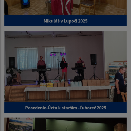
Mikuláš v Lupoči 2025
Posedenie-Úcta k starším -Ľuboreč 2025