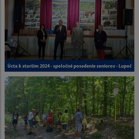
Úcta k starším 2024 - spoločné posedenie seniorov - Lupoč