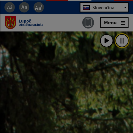
Jazyk
Slovenčina
Lupoč
Menu
Oficiálna stránka