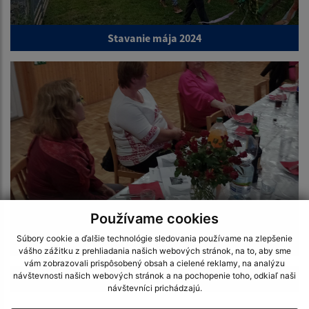
Stavanie mája 2024
Používame cookies
Súbory cookie a ďalšie technológie sledovania používame na zlepšenie
MDŽ v Lupoči 2024
vášho zážitku z prehliadania našich webových stránok, na to, aby sme
vám zobrazovali prispôsobený obsah a cielené reklamy, na analýzu
návštevnosti našich webových stránok a na pochopenie toho, odkiaľ naši
1
návštevníci prichádzajú.