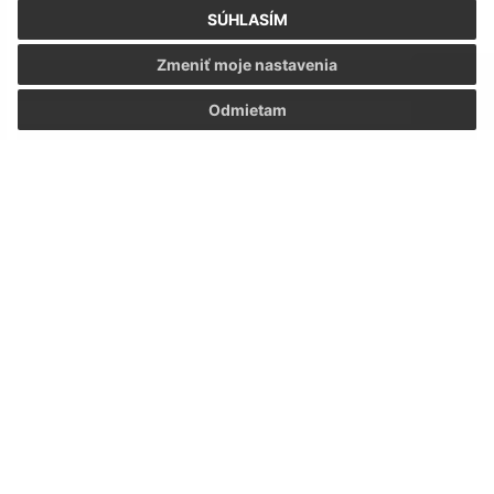
2
SÚHLASÍM
Zmeniť moje nastavenia
3
Odmietam
4
5
>
Napíšte nám:
Meno (povinné)