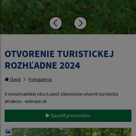
OTVORENIE TURISTICKEJ
ROZHĽADNE 2024
Úvod
Fotogaléria
V novohradskej obci Lupoč slávnostne otvorili turistickú
atrakciu - vobraze.sk
Spustiť prezentáciu