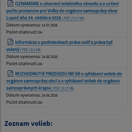
OZNÁMENIE o utvorení volebného obvodu a o určení
počtu poslancov pre Voľby do orgánov samosprávy obce
Lupoč dňa 24. októbra 2026
| PDF | 0.17 Mb
Dátum vyvesenia:
14.07.2026
Počet stiahnutí:
19x
Informácia o podmienkach práva voliť a práva byť
volený
| PDF | 0.2 Mb
Dátum vyvesenia:
24.06.2026
Počet stiahnutí:
14x
ROZHODNUTIE PREDSEDU NR SR o vyhlásení volieb do
orgánov samosprávy obcí a o vyhlásení volieb do orgánov
samosprávnych krajov
| PDF | 0.17 Mb
Dátum vyvesenia:
24.06.2026
Počet stiahnutí:
16x
Zoznam volieb: