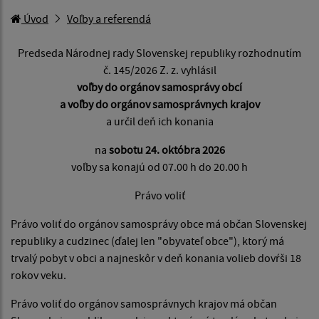
Úvod
Voľby a referendá
Predseda Národnej rady Slovenskej republiky rozhodnutím
č. 145/2026 Z. z. vyhlásil
voľby do orgánov samosprávy obcí
a voľby do orgánov samosprávnych krajov
a určil deň ich konania
na
sobotu 24. októbra 2026
voľby sa konajú od 07.00 h do 20.00 h
Právo voliť
Právo voliť do orgánov samosprávy obce má občan Slovenskej
republiky a cudzinec (ďalej len "obyvateľ obce"), ktorý má
trvalý pobyt v obci a najneskôr v deň konania volieb dovŕši 18
rokov veku.
Právo voliť do orgánov samosprávnych krajov má občan