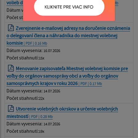
volieb do OSO a volieb do OSK v roku 2026
| PDF | 0.17 Mb
Dátum vyvesenia:
16.07.2026
Počet stiahnutí:
20x
Zverejnenie e-mailovej adresy na doručenie oznámenia
o delegovaní člena a náhradníka do miestnej volebnej
komisie
| PDF | 0.16 Mb
Dátum vyvesenia:
16.07.2026
Počet stiahnutí:
15x
Menovanie zapisovateľa Miestnej volebnej komisie pre
voľby do orgánov samosprávy obcí a voľby do orgánov
samosprávnych krajov v roku 2026
| PDF | 0.17 Mb
Dátum vyvesenia:
14.07.2026
Počet stiahnutí:
22x
Utvorenie volebných okrskov a určenie volebných
miestností
| PDF | 0.28 Mb
Dátum vyvesenia:
14.07.2026
Počet stiahnutí:
19x