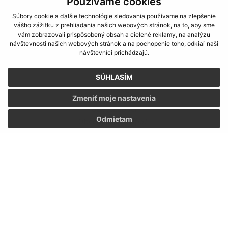
Používame cookies
Streda:
07:00 - 16:00
Štvrtok:
07:00 - 14:00
Súbory cookie a ďalšie technológie sledovania používame na zlepšenie
vášho zážitku z prehliadania našich webových stránok, na to, aby sme
Piatok:
07:00 - 15:00
vám zobrazovali prispôsobený obsah a cielené reklamy, na analýzu
ZMLUVY SÚ ZVEREJNENÉ NA:
návštevnosti našich webových stránok a na pochopenie toho, odkiaľ naši
návštevníci prichádzajú.
https://www.crz.gov.sk/
SÚHLASÍM
Kontakt:
Zmeniť moje nastavenia
Obec (Lupoč)
Odmietam
Obecný úrad (Lupoč)
Lupoč 102
985 11 Halič
obeclupoc@gmail.com
+421 47 439 23 45
IČO: 00316199