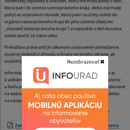
Slovenskej republiky a cudzinec, ktorý má trvalý pobyt v obci,
ktorá patrí do územia samosprávneho kraja, alebo má trvalý
pobyt vo vojenskom obvode, ktorý patrí na účely volieb do
orgánov samosprávneho kraja do jeho územia (ďalej len
„obyvateľ samosprávneho kraja”) a najneskôr v deň konania
volieb dovŕši 18 rokov veku.
Prekážkou práva voliť je zákonom ustanovené obmedzenie
osobnej slobody z dôvodu ochrany verejného zdravia, ak
osobitný zákon v čase pandémie neustanoví inak.
Nezobrazovať
Informácie k voľbám do orgánov samosprávy obcí, ako aj
k voľbám do orgánov samosprávnych krajov, vrátane vzorov
a tlačív pre obce, volebné komisie i kandidátov sú publikované
na webovom sídle Ministerstva vnútra Slovenskej republiky
na nasledovnom linku:
https://www.minv.sk/?volby-samosprava26
Zverejnenie počtu obyvateľov obce ku dňu vyhlásenia