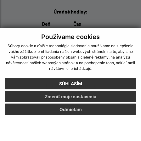
Úradné hodiny:
Deň
Čas
Pondelok:
07:00 - 16:00
Používame cookies
Utorok:
07:00 - 14:00
Súbory cookie a ďalšie technológie sledovania používame na zlepšenie
Streda:
07:00 - 16:00
vášho zážitku z prehliadania našich webových stránok, na to, aby sme
Štvrtok:
07:00 - 14:00
vám zobrazovali prispôsobený obsah a cielené reklamy, na analýzu
návštevnosti našich webových stránok a na pochopenie toho, odkiaľ naši
Piatok:
07:00 - 15:00
návštevníci prichádzajú.
ZMLUVY SÚ ZVEREJNENÉ NA:
SÚHLASÍM
https://www.crz.gov.sk/
Zmeniť moje nastavenia
Kontakt:
Odmietam
Obec (Lupoč)
Obecný úrad (Lupoč)
Lupoč 102
985 11 Halič