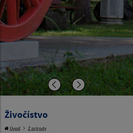
Živočístvo
Úvod
Z prírody