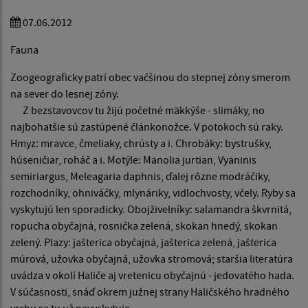
07.06.2012
Fauna
Zoogeograficky patrí obec vačšinou do stepnej zóny smerom
na sever do lesnej zóny.
Z bezstavovcov tu žijú početné mäkkýše - slimáky, no
najbohatšie sú zastúpené článkonožce. V potokoch sú raky.
Hmyz: mravce, čmeliaky, chrústy a i. Chrobáky: bystrušky,
húseničiar, roháč a i. Motýle: Manolia jurtian, Vyaninis
semiriargus, Meleagaria daphnis, ďalej rôzne modráčiky,
rozchodníky, ohniváčky, mlynáriky, vidlochvosty, včely. Ryby sa
vyskytujú len sporadicky. Obojživelníky: salamandra škvrnitá,
ropucha obyčajná, rosnička zelená, skokan hnedý, skokan
zelený. Plazy: jašterica obyčajná, jašterica zelená, jašterica
múrová, užovka obyčajná, užovka stromová; staršia literatúra
uvádza v okolí Haliče aj vretenicu obyčajnú - jedovatého hada.
V súčasnosti, snáď okrem južnej strany Haličského hradného
vrchu sa tu už nevyskytuje.