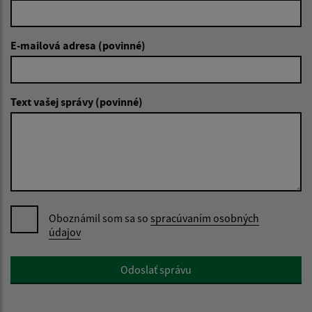
E-mailová adresa (povinné)
Text vašej správy (povinné)
Oboznámil som sa so
spracúvaním osobných
údajov
Google reCaptcha Response
Odoslať správu