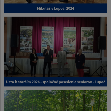
Mikuláš v Lupoči 2024
Úcta k starším 2024 - spoločné posedenie seniorov - Lupoč