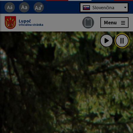
Jazyk
Slovenčina
Lupoč
Menu
Oficiálna stránka