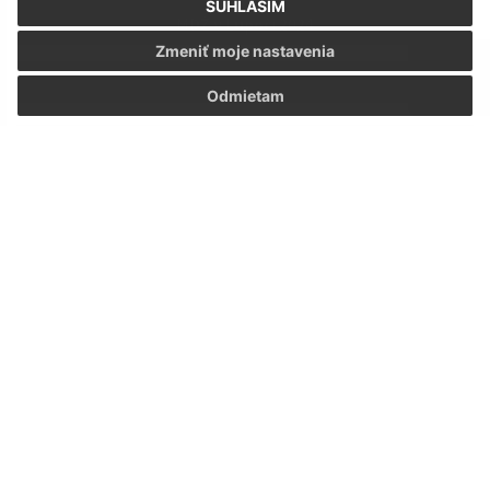
SÚHLASÍM
MDŽ v Lupoči 2024
Zmeniť moje nastavenia
1
Odmietam
2
3
4
5
>