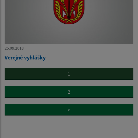
25.09.2018
Verejné vyhlášky
1
2
>