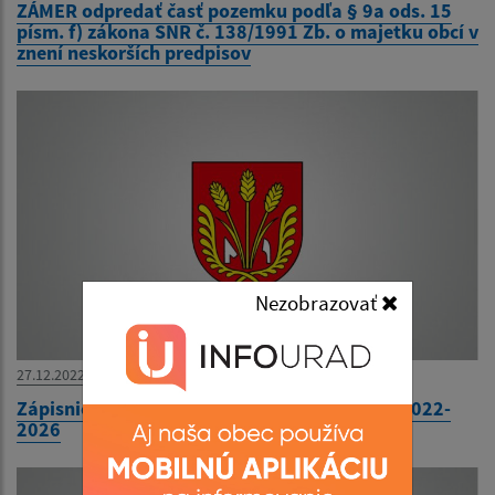
ZÁMER odpredať časť pozemku podľa § 9a ods. 15
písm. f) zákona SNR č. 138/1991 Zb. o majetku obcí v
znení neskorších predpisov
Nezobrazovať
27.12.2022
Zápisnice a uznesenia z OZ volebné obdobie 2022-
2026