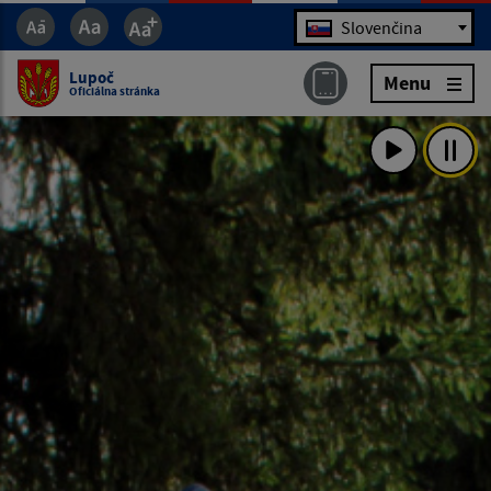
Jazyk
Slovenčina
Lupoč
Menu
Oficiálna stránka