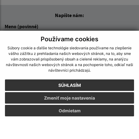
Napíšte nám:
Meno (povinné)
Používame cookies
Súbory cookie a ďalšie technológie sledovania používame na zlepšenie
E-mailová adresa (povinné)
vášho zážitku z prehliadania našich webových stránok, na to, aby sme
vám zobrazovali prispôsobený obsah a cielené reklamy, na analýzu
návštevnosti našich webových stránok a na pochopenie toho, odkiaľ naši
návštevníci prichádzajú.
Text vašej správy (povinné)
SÚHLASÍM
Zmeniť moje nastavenia
Odmietam
Oboznámil som sa so
spracúvaním osobných
údajov