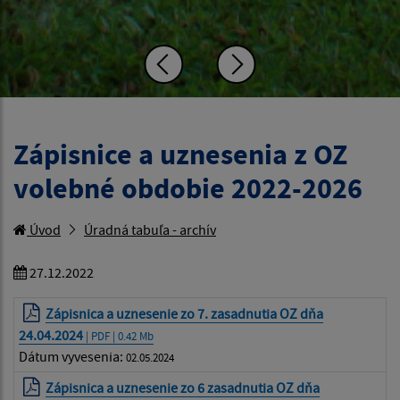
Zápisnice a uznesenia z OZ
volebné obdobie 2022-2026
Úvod
Úradná tabuľa - archív
27.12.2022
Zápisnica a uznesenie zo 7. zasadnutia OZ dňa
24.04.2024
| PDF | 0.42 Mb
Dátum vyvesenia:
02.05.2024
Zápisnica a uznesenie zo 6 zasadnutia OZ dňa