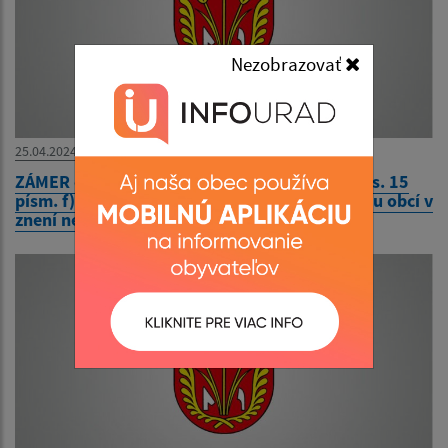
Nezobrazovať
25.04.2024
ZÁMER odpredať časť pozemku podľa § 9a ods. 15
písm. f) zákona SNR č. 138/1991 Zb. o majetku obcí v
znení neskorších predpisov