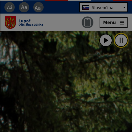
Jazyk
Slovenčina
Lupoč
Menu
Oficiálna stránka