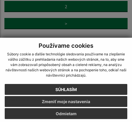
2
>
Používame cookies
Súbory cookie a ďalšie technológie sledovania používame na zlepšenie
vášho zážitku z prehliadania našich webových stránok, na to, aby sme
Napíšte nám:
vám zobrazovali prispôsobený obsah a cielené reklamy, na analýzu
návštevnosti našich webových stránok a na pochopenie toho, odkiaľ naši
Meno (povinné)
návštevníci prichádzajú.
SÚHLASÍM
E-mailová adresa (povinné)
Zmeniť moje nastavenia
Odmietam
Text vašej správy (povinné)