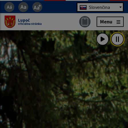
Jazyk
Slovenčina
Lupoč
Menu
Oficiálna stránka