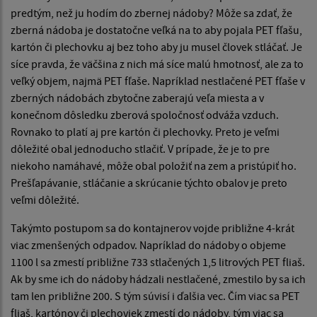
predtým, než ju hodím do zbernej nádoby? Môže sa zdať, že
zberná nádoba je dostatočne veľká na to aby pojala PET fľašu,
kartón či plechovku aj bez toho aby ju musel človek stláčať. Je
síce pravda, že väčšina z nich má síce malú hmotnosť, ale za to
veľký objem, najmä PET fľaše. Napríklad nestlačené PET fľaše v
zberných nádobách zbytočne zaberajú veľa miesta a v
konečnom dôsledku zberová spoločnosť odváža vzduch.
Rovnako to platí aj pre kartón či plechovky. Preto je veľmi
dôležité obal jednoducho stlačiť. V prípade, že je to pre
niekoho namáhavé, môže obal položiť na zem a pristúpiť ho.
Prešľapávanie, stláčanie a skrúcanie týchto obalov je preto
veľmi dôležité.
Takýmto postupom sa do kontajnerov vojde približne 4-krát
viac zmenšených odpadov. Napríklad do nádoby o objeme
1100 l sa zmestí približne 733 stlačených 1,5 litrových PET fliaš.
Ak by sme ich do nádoby hádzali nestlačené, zmestilo by sa ich
tam len približne 200. S tým súvisí i ďalšia vec. Čím viac sa PET
fliaš, kartónov či plechoviek zmestí do nádoby, tým viac sa