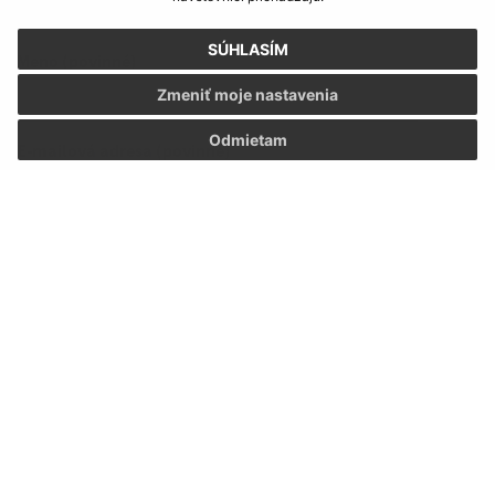
Napíšte nám:
SÚHLASÍM
Meno (povinné)
Zmeniť moje nastavenia
Odmietam
E-mailová adresa (povinné)
Text vašej správy (povinné)
Oboznámil som sa so
spracúvaním osobných
údajov