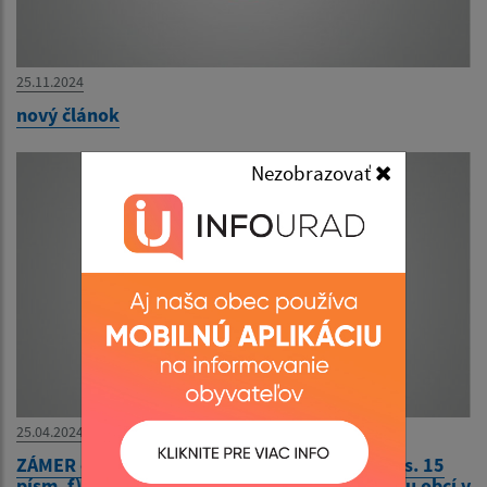
25.11.2024
nový článok
Nezobrazovať
25.04.2024
ZÁMER odpredať časť pozemku podľa § 9a ods. 15
písm. f) zákona SNR č. 138/1991 Zb. o majetku obcí v